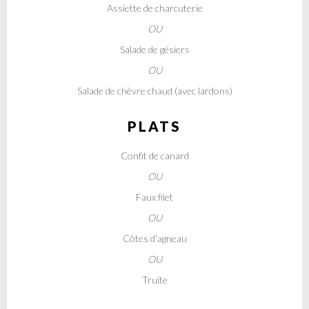
Assiette de charcuterie
OU
Salade de gésiers
OU
Salade de chèvre chaud (avec lardons)
PLATS
Confit de canard
OU
Faux filet
OU
Côtes d'agneau
OU
Truite