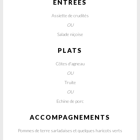
ENTRÉES
Assiette de crudités
OU
Salade niçoise
PLATS
Côtes d'agneau
OU
Truite
OU
Echine de porc
ACCOMPAGNEMENTS
Pommes de terre sarladaises et quelques haricots verts