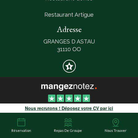
Restaurant Artigue
Adresse
GRANGES D ASTAU
31110 OO
Nous recrutons ! Déposez votre CV par ici
4.9 / 5 basé sur 76 notes et sur 76 avis
Copyright © 2026 Le Mailh D'Astau - Site web créé par
RestoPro
-
mentions légales
Réservation
Repas De Groupe
Nous Trouver