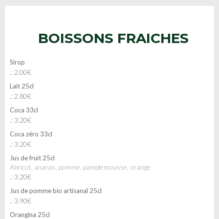
BOISSONS FRAICHES
Sirop
.: 2.00€
Lait 25cl
.: 2.80€
Coca 33cl
.: 3.20€
Coca zéro 33cl
.: 3.20€
Jus de fruit 25cl
Abricot, ananas, pomme, pamplemousse, orange
.: 3.20€
Jus de pomme bio artisanal 25cl
.: 3.90€
Orangina 25cl