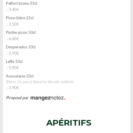
Pelfort brune 33cl
.: 3.40€
Picon bière 25cl
.: 3.50€
Pinthe picon 50cl
.: 6.60€
Desperados 33cl
.: 3.90€
Leffe 33cl
.: 3.90€
Aoucataise 33cl
(Bière du pays) blanche blonde ambrée
.: 3.90€
Proposé par
APÉRITIFS