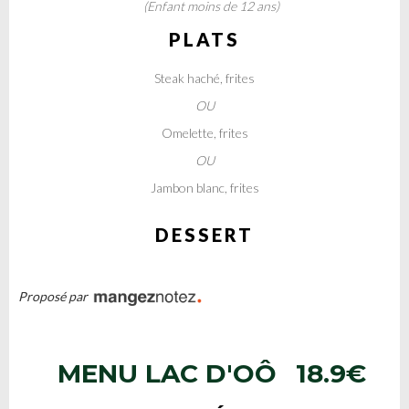
(Enfant moins de 12 ans)
PLATS
Steak haché, frites
OU
Omelette, frites
OU
Jambon blanc, frites
DESSERT
Proposé par
MENU LAC D'OÔ
18.9€